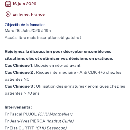
16 juin 2026
En ligne, France
Objectifs de la formation
Mardi 16 Juin 2026 à 19h
Accès libre mais inscription obligatoire !
Rejoignez la discussion pour décrypter ensemble ces
situations clés et optimiser vos décisions en pratique.
Cas Clinique 1
: Biopsie en néo-adjuvant
Cas Clinique 2
: Risque intermédiaire - Anti CDK 4/6 chez les
patientes N0
Cas Clinique 3
: Utilisation des signatures génomiques chez les
patientes > 70 ans
Intervenants:
Pr Pascal PUJOL
(CHU Montpellier)
Pr Jean-Yves PIERGA
(Institut Curie)
Pr Elsa CURTIT
(CHU Besançon)